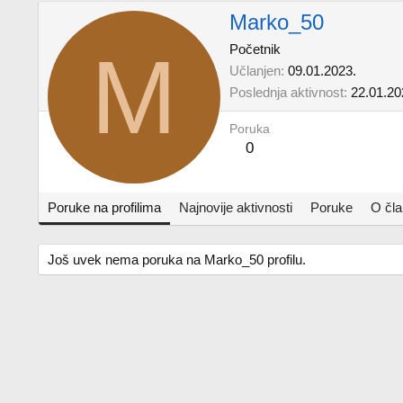
Marko_50
M
Početnik
Učlanjen
09.01.2023.
Poslednja aktivnost
22.01.20
Poruka
0
Poruke na profilima
Najnovije aktivnosti
Poruke
O čl
Još uvek nema poruka na Marko_50 profilu.