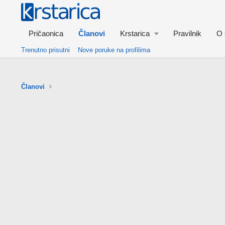
Pričaonica
Članovi
Krstarica
Pravilnik
O 
Trenutno prisutni
Nove poruke na profilima
Članovi