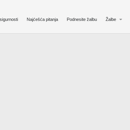
sigurnosti
Najćešća pitanja
Podnesite žalbu
Žalbe