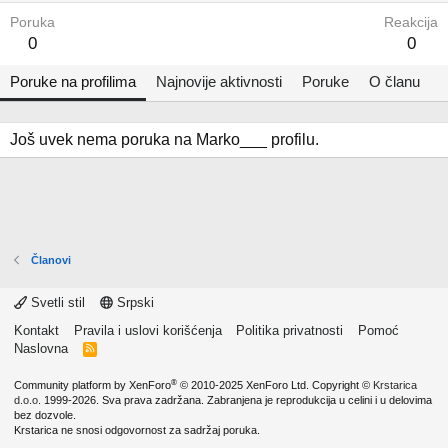
Poruka
Reakcija
0
0
Poruke na profilima
Najnovije aktivnosti
Poruke
O članu
Još uvek nema poruka na Marko___ profilu.
Članovi
Svetli stil
Srpski
Kontakt
Pravila i uslovi korišćenja
Politika privatnosti
Pomoć
Naslovna
R
S
S
®
Community platform by XenForo
© 2010-2025 XenForo Ltd.
Copyright ©
Krstarica
d.o.o.
1999-2026. Sva prava zadržana. Zabranjena je reprodukcija u celini i u delovima
bez dozvole.
Krstarica ne snosi odgovornost za sadržaj poruka.