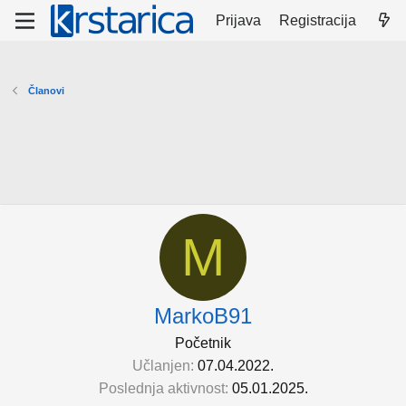
Prijava
Registracija
Članovi
M
MarkoB91
Početnik
Učlanjen
07.04.2022.
Poslednja aktivnost
05.01.2025.