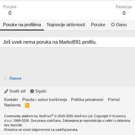
Poruka
Reakcija
0
0
Poruke na profilima
Najnovije aktivnosti
Poruke
O članu
Još uvek nema poruka na MarkoB91 profilu.
Članovi
Svetli stil
Srpski
Kontakt
Pravila i uslovi korišćenja
Politika privatnosti
Pomoć
Naslovna
R
S
S
®
Community platform by XenForo
© 2010-2025 XenForo Ltd.
Copyright ©
Krstarica
d.o.o.
1999-2026. Sva prava zadržana. Zabranjena je reprodukcija u celini i u delovima
bez dozvole.
Krstarica ne snosi odgovornost za sadržaj poruka.