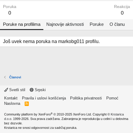
Poruka
Reakcija
0
0
Poruke na profilima
Najnovije aktivnosti
Poruke
O članu
Još uvek nema poruka na markobg011 profilu.
Članovi
Svetli stil
Srpski
Kontakt
Pravila i uslovi korišćenja
Politika privatnosti
Pomoć
Naslovna
R
S
S
®
Community platform by XenForo
© 2010-2025 XenForo Ltd.
Copyright ©
Krstarica
d.o.o.
1999-2026. Sva prava zadržana. Zabranjena je reprodukcija u celini i u delovima
bez dozvole.
Krstarica ne snosi odgovornost za sadržaj poruka.