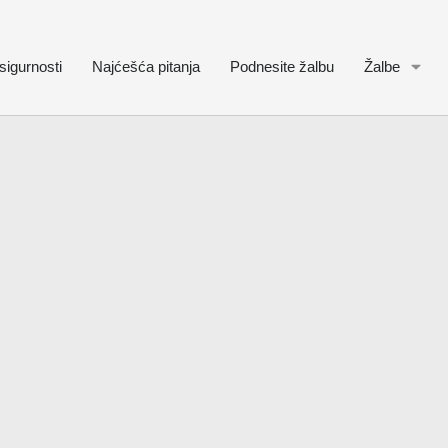
sigurnosti
Najćešća pitanja
Podnesite žalbu
Žalbe