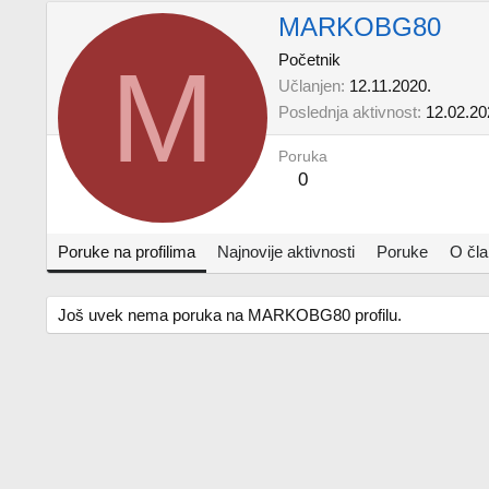
MARKOBG80
M
Početnik
Učlanjen
12.11.2020.
Poslednja aktivnost
12.02.20
Poruka
0
Poruke na profilima
Najnovije aktivnosti
Poruke
O čl
Još uvek nema poruka na MARKOBG80 profilu.