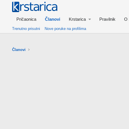
Pričaonica
Članovi
Krstarica
Pravilnik
O 
Trenutno prisutni
Nove poruke na profilima
Članovi