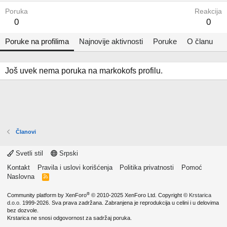
Poruka
Reakcija
0
0
Poruke na profilima
Najnovije aktivnosti
Poruke
O članu
Još uvek nema poruka na markokofs profilu.
Članovi
Svetli stil
Srpski
Kontakt
Pravila i uslovi korišćenja
Politika privatnosti
Pomoć
Naslovna
R
S
S
®
Community platform by XenForo
© 2010-2025 XenForo Ltd.
Copyright ©
Krstarica
d.o.o.
1999-2026. Sva prava zadržana. Zabranjena je reprodukcija u celini i u delovima
bez dozvole.
Krstarica ne snosi odgovornost za sadržaj poruka.