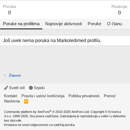
Poruka
Reakcija
0
0
Poruke na profilima
Najnovije aktivnosti
Poruke
O članu
Još uvek nema poruka na Markoledimed profilu.
Članovi
Svetli stil
Srpski
Kontakt
Pravila i uslovi korišćenja
Politika privatnosti
Pomoć
Naslovna
R
S
S
®
Community platform by XenForo
© 2010-2025 XenForo Ltd.
Copyright ©
Krstarica
d.o.o.
1999-2026. Sva prava zadržana. Zabranjena je reprodukcija u celini i u delovima
bez dozvole.
Krstarica ne snosi odgovornost za sadržaj poruka.