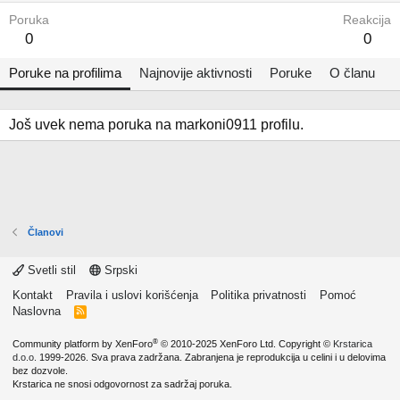
Poruka
Reakcija
0
0
Poruke na profilima
Najnovije aktivnosti
Poruke
O članu
Još uvek nema poruka na markoni0911 profilu.
Članovi
Svetli stil
Srpski
Kontakt
Pravila i uslovi korišćenja
Politika privatnosti
Pomoć
Naslovna
R
S
S
®
Community platform by XenForo
© 2010-2025 XenForo Ltd.
Copyright ©
Krstarica
d.o.o.
1999-2026. Sva prava zadržana. Zabranjena je reprodukcija u celini i u delovima
bez dozvole.
Krstarica ne snosi odgovornost za sadržaj poruka.