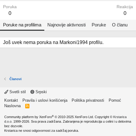
Poruka
Reakcija
0
0
Poruke na profilima
Najnovije aktivnosti
Poruke
O članu
Još uvek nema poruka na Markoni1994 profilu.
Članovi
Svetli stil
Srpski
Kontakt
Pravila i uslovi korišćenja
Politika privatnosti
Pomoć
Naslovna
R
S
S
®
Community platform by XenForo
© 2010-2025 XenForo Ltd.
Copyright ©
Krstarica
d.o.o.
1999-2026. Sva prava zadržana. Zabranjena je reprodukcija u celini i u delovima
bez dozvole.
Krstarica ne snosi odgovornost za sadržaj poruka.