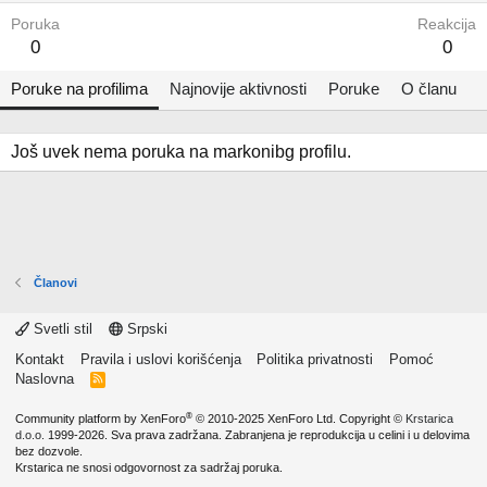
Poruka
Reakcija
0
0
Poruke na profilima
Najnovije aktivnosti
Poruke
O članu
Još uvek nema poruka na markonibg profilu.
Članovi
Svetli stil
Srpski
Kontakt
Pravila i uslovi korišćenja
Politika privatnosti
Pomoć
Naslovna
R
S
S
®
Community platform by XenForo
© 2010-2025 XenForo Ltd.
Copyright ©
Krstarica
d.o.o.
1999-2026. Sva prava zadržana. Zabranjena je reprodukcija u celini i u delovima
bez dozvole.
Krstarica ne snosi odgovornost za sadržaj poruka.