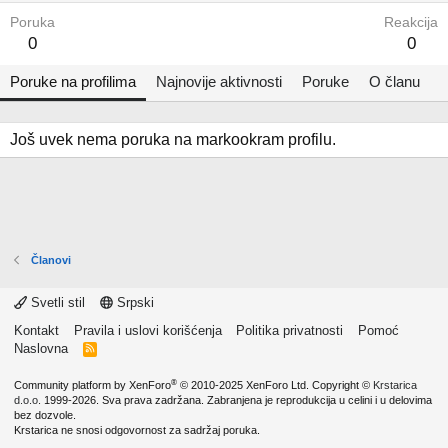
Poruka
Reakcija
0
0
Poruke na profilima
Najnovije aktivnosti
Poruke
O članu
Još uvek nema poruka na markookram profilu.
Članovi
Svetli stil
Srpski
Kontakt
Pravila i uslovi korišćenja
Politika privatnosti
Pomoć
Naslovna
R
S
S
®
Community platform by XenForo
© 2010-2025 XenForo Ltd.
Copyright ©
Krstarica
d.o.o.
1999-2026. Sva prava zadržana. Zabranjena je reprodukcija u celini i u delovima
bez dozvole.
Krstarica ne snosi odgovornost za sadržaj poruka.