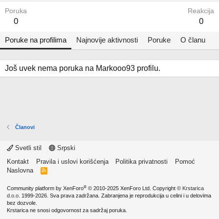
Poruka
Reakcija
0
0
Poruke na profilima
Najnovije aktivnosti
Poruke
O članu
Još uvek nema poruka na Markooo93 profilu.
Članovi
Svetli stil
Srpski
Kontakt
Pravila i uslovi korišćenja
Politika privatnosti
Pomoć
Naslovna
R
S
S
®
Community platform by XenForo
© 2010-2025 XenForo Ltd.
Copyright ©
Krstarica
d.o.o.
1999-2026. Sva prava zadržana. Zabranjena je reprodukcija u celini i u delovima
bez dozvole.
Krstarica ne snosi odgovornost za sadržaj poruka.