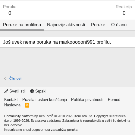
Poruka
Reakcija
0
0
Poruke na profilima
Najnovije aktivnosti
Poruke
O članu
Još uvek nema poruka na markoooooni991 profilu.
Članovi
Svetli stil
Srpski
Kontakt
Pravila i uslovi korišćenja
Politika privatnosti
Pomoć
Naslovna
R
S
S
®
Community platform by XenForo
© 2010-2025 XenForo Ltd.
Copyright ©
Krstarica
d.o.o.
1999-2026. Sva prava zadržana. Zabranjena je reprodukcija u celini i u delovima
bez dozvole.
Krstarica ne snosi odgovornost za sadržaj poruka.