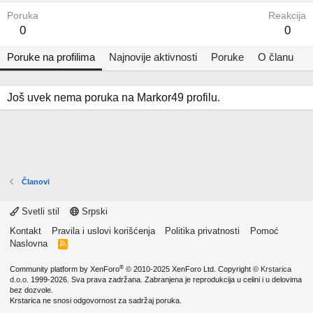
Poruka
Reakcija
0
0
Poruke na profilima
Najnovije aktivnosti
Poruke
O članu
Još uvek nema poruka na Markor49 profilu.
Članovi
Svetli stil
Srpski
Kontakt
Pravila i uslovi korišćenja
Politika privatnosti
Pomoć
Naslovna
R
S
S
®
Community platform by XenForo
© 2010-2025 XenForo Ltd.
Copyright ©
Krstarica
d.o.o.
1999-2026. Sva prava zadržana. Zabranjena je reprodukcija u celini i u delovima
bez dozvole.
Krstarica ne snosi odgovornost za sadržaj poruka.