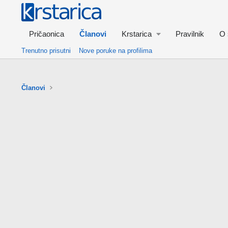
Pričaonica
Članovi
Krstarica
Pravilnik
O 
Trenutno prisutni
Nove poruke na profilima
Članovi