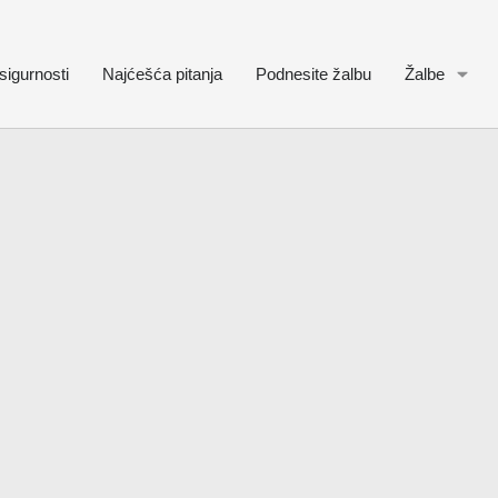
sigurnosti
Najćešća pitanja
Podnesite žalbu
Žalbe