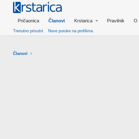
Pričaonica
Članovi
Krstarica
Pravilnik
O 
Trenutno prisutni
Nove poruke na profilima
Članovi