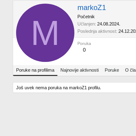
markoZ1
M
Početnik
Učlanjen
24.08.2024.
Poslednja aktivnost
24.12.20
Poruka
0
Poruke na profilima
Najnovije aktivnosti
Poruke
O čl
Još uvek nema poruka na markoZ1 profilu.