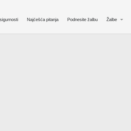
sigurnosti
Najćešća pitanja
Podnesite žalbu
Žalbe