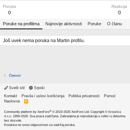
Poruka
Reakcija
0
0
Poruke na profilima
Najnovije aktivnosti
Poruke
O članu
Još uvek nema poruka na Martin profilu.
Članovi
Svetli stil
Srpski
Kontakt
Pravila i uslovi korišćenja
Politika privatnosti
Pomoć
Naslovna
R
S
S
®
Community platform by XenForo
© 2010-2025 XenForo Ltd.
Copyright ©
Krstarica
d.o.o.
1999-2026. Sva prava zadržana. Zabranjena je reprodukcija u celini i u delovima
bez dozvole.
Krstarica ne snosi odgovornost za sadržaj poruka.