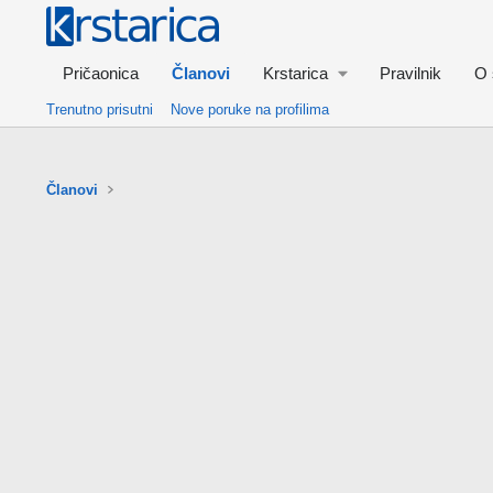
Pričaonica
Članovi
Krstarica
Pravilnik
O 
Trenutno prisutni
Nove poruke na profilima
Članovi