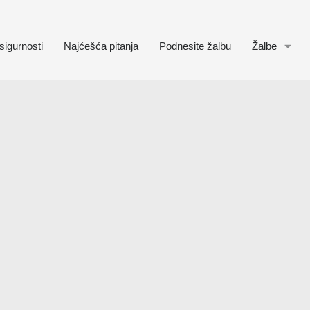
sigurnosti
Najćešća pitanja
Podnesite žalbu
Žalbe