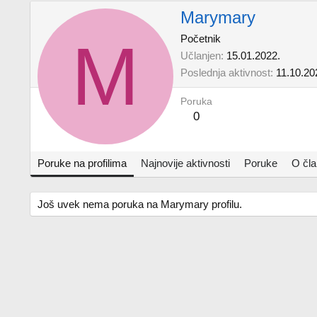
Marymary
M
Početnik
Učlanjen
15.01.2022.
Poslednja aktivnost
11.10.20
Poruka
0
Poruke na profilima
Najnovije aktivnosti
Poruke
O čl
Još uvek nema poruka na Marymary profilu.