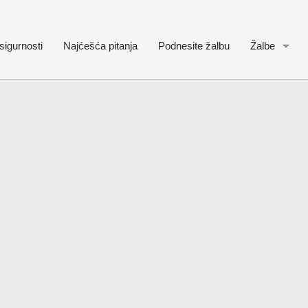
sigurnosti
Najćešća pitanja
Podnesite žalbu
Žalbe