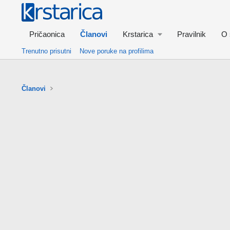
Pričaonica
Članovi
Krstarica
Pravilnik
O 
Trenutno prisutni
Nove poruke na profilima
Članovi