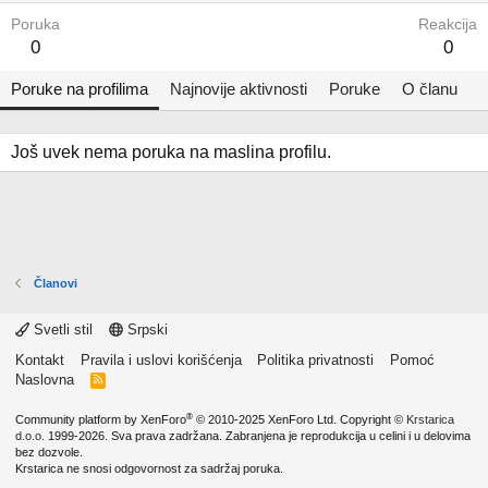
Poruka
Reakcija
0
0
Poruke na profilima
Najnovije aktivnosti
Poruke
O članu
Još uvek nema poruka na maslina profilu.
Članovi
Svetli stil
Srpski
Kontakt
Pravila i uslovi korišćenja
Politika privatnosti
Pomoć
Naslovna
R
S
S
®
Community platform by XenForo
© 2010-2025 XenForo Ltd.
Copyright ©
Krstarica
d.o.o.
1999-2026. Sva prava zadržana. Zabranjena je reprodukcija u celini i u delovima
bez dozvole.
Krstarica ne snosi odgovornost za sadržaj poruka.