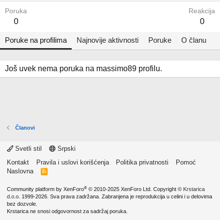
Poruka
Reakcija
0
0
Poruke na profilima
Najnovije aktivnosti
Poruke
O članu
Još uvek nema poruka na massimo89 profilu.
Članovi
Svetli stil
Srpski
Kontakt
Pravila i uslovi korišćenja
Politika privatnosti
Pomoć
Naslovna
R
S
S
®
Community platform by XenForo
© 2010-2025 XenForo Ltd.
Copyright ©
Krstarica
d.o.o.
1999-2026. Sva prava zadržana. Zabranjena je reprodukcija u celini i u delovima
bez dozvole.
Krstarica ne snosi odgovornost za sadržaj poruka.