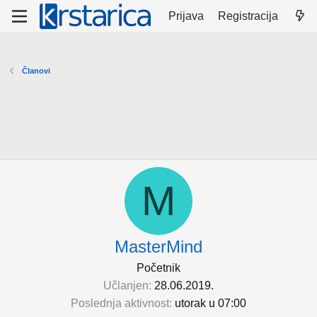
Prijava
Registracija
Članovi
M
MasterMind
Početnik
Učlanjen
28.06.2019.
Poslednja aktivnost
utorak u 07:00