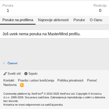
Poruka
Reakcija
1
0
Poruke na profilima
Najnovije aktivnosti
Poruke
O članu
Još uvek nema poruka na MasterMind profilu.
Članovi
Svetli stil
Srpski
Kontakt
Pravila i uslovi korišćenja
Politika privatnosti
Pomoć
Naslovna
R
S
S
®
Community platform by XenForo
© 2010-2025 XenForo Ltd.
Copyright ©
Krstarica
d.o.o.
1999-2026. Sva prava zadržana. Zabranjena je reprodukcija u celini i u delovima
bez dozvole.
Krstarica ne snosi odgovornost za sadržaj poruka.