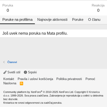
Poruka
Reakcija
0
0
Poruke na profilima
Najnovije aktivnosti
Poruke
O članu
Još uvek nema poruka na Mata profilu.
Članovi
Svetli stil
Srpski
Kontakt
Pravila i uslovi korišćenja
Politika privatnosti
Pomoć
Naslovna
R
S
S
®
Community platform by XenForo
© 2010-2025 XenForo Ltd.
Copyright ©
Krstarica
d.o.o.
1999-2026. Sva prava zadržana. Zabranjena je reprodukcija u celini i u delovima
bez dozvole.
Krstarica ne snosi odgovornost za sadržaj poruka.