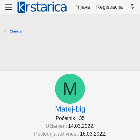
Prijava
Registracija
Članovi
M
Matej-big
Početnik
·
35
Učlanjen
14.03.2022.
Poslednja aktivnost
16.03.2022.