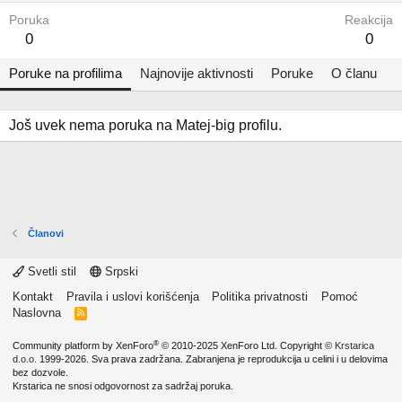
Poruka
Reakcija
0
0
Poruke na profilima
Najnovije aktivnosti
Poruke
O članu
Još uvek nema poruka na Matej-big profilu.
Članovi
Svetli stil
Srpski
Kontakt
Pravila i uslovi korišćenja
Politika privatnosti
Pomoć
Naslovna
R
S
S
®
Community platform by XenForo
© 2010-2025 XenForo Ltd.
Copyright ©
Krstarica
d.o.o.
1999-2026. Sva prava zadržana. Zabranjena je reprodukcija u celini i u delovima
bez dozvole.
Krstarica ne snosi odgovornost za sadržaj poruka.