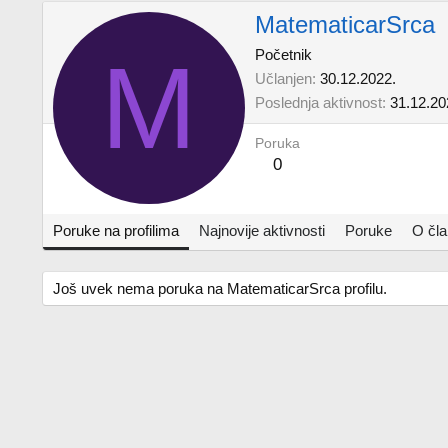
MatematicarSrca
M
Početnik
Učlanjen
30.12.2022.
Poslednja aktivnost
31.12.20
Poruka
0
Poruke na profilima
Najnovije aktivnosti
Poruke
O čl
Još uvek nema poruka na MatematicarSrca profilu.