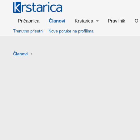
Pričaonica
Članovi
Krstarica
Pravilnik
O 
Trenutno prisutni
Nove poruke na profilima
Članovi