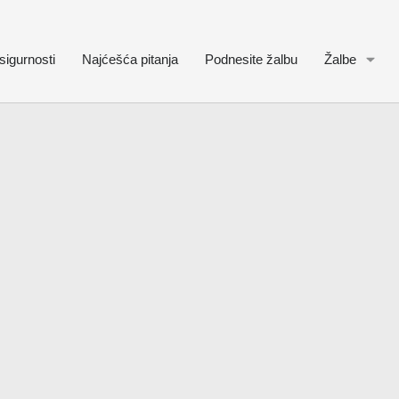
sigurnosti
Najćešća pitanja
Podnesite žalbu
Žalbe