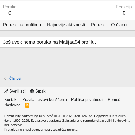
Poruka
Reakcija
0
0
Poruke na profilima
Najnovije aktivnosti
Poruke
O članu
Još uvek nema poruka na Matijaa94 profilu.
Članovi
Svetli stil
Srpski
Kontakt
Pravila i uslovi korišćenja
Politika privatnosti
Pomoć
Naslovna
R
S
S
®
Community platform by XenForo
© 2010-2025 XenForo Ltd.
Copyright ©
Krstarica
d.o.o.
1999-2026. Sva prava zadržana. Zabranjena je reprodukcija u celini i u delovima
bez dozvole.
Krstarica ne snosi odgovornost za sadržaj poruka.