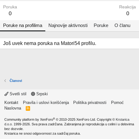
Poruka
Reakcija
0
0
Poruke na profilima
Najnovije aktivnosti
Poruke
O članu
Još uvek nema poruka na Matori54 profilu.
Članovi
Svetli stil
Srpski
Kontakt
Pravila i uslovi korišćenja
Politika privatnosti
Pomoć
Naslovna
R
S
S
®
Community platform by XenForo
© 2010-2025 XenForo Ltd.
Copyright ©
Krstarica
d.o.o.
1999-2026. Sva prava zadržana. Zabranjena je reprodukcija u celini i u delovima
bez dozvole.
Krstarica ne snosi odgovornost za sadržaj poruka.