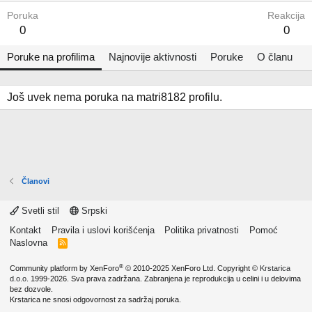
Poruka
Reakcija
0
0
Poruke na profilima
Najnovije aktivnosti
Poruke
O članu
Još uvek nema poruka na matri8182 profilu.
Članovi
Svetli stil
Srpski
Kontakt
Pravila i uslovi korišćenja
Politika privatnosti
Pomoć
Naslovna
R
S
S
®
Community platform by XenForo
© 2010-2025 XenForo Ltd.
Copyright ©
Krstarica
d.o.o.
1999-2026. Sva prava zadržana. Zabranjena je reprodukcija u celini i u delovima
bez dozvole.
Krstarica ne snosi odgovornost za sadržaj poruka.