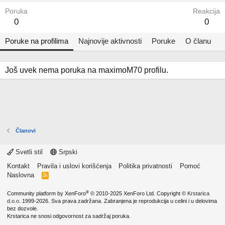
Poruka
Reakcija
0
0
Poruke na profilima
Najnovije aktivnosti
Poruke
O članu
Još uvek nema poruka na maximoM70 profilu.
Članovi
Svetli stil
Srpski
Kontakt
Pravila i uslovi korišćenja
Politika privatnosti
Pomoć
Naslovna
R
S
S
®
Community platform by XenForo
© 2010-2025 XenForo Ltd.
Copyright ©
Krstarica
d.o.o.
1999-2026. Sva prava zadržana. Zabranjena je reprodukcija u celini i u delovima
bez dozvole.
Krstarica ne snosi odgovornost za sadržaj poruka.