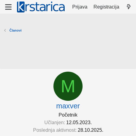
Prijava
Registracija
Članovi
M
maxver
Početnik
Učlanjen
12.05.2023.
Poslednja aktivnost
28.10.2025.