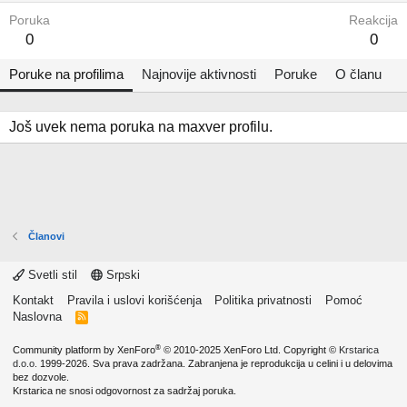
Poruka
Reakcija
0
0
Poruke na profilima
Najnovije aktivnosti
Poruke
O članu
Još uvek nema poruka na maxver profilu.
Članovi
Svetli stil
Srpski
Kontakt
Pravila i uslovi korišćenja
Politika privatnosti
Pomoć
Naslovna
R
S
S
®
Community platform by XenForo
© 2010-2025 XenForo Ltd.
Copyright ©
Krstarica
d.o.o.
1999-2026. Sva prava zadržana. Zabranjena je reprodukcija u celini i u delovima
bez dozvole.
Krstarica ne snosi odgovornost za sadržaj poruka.