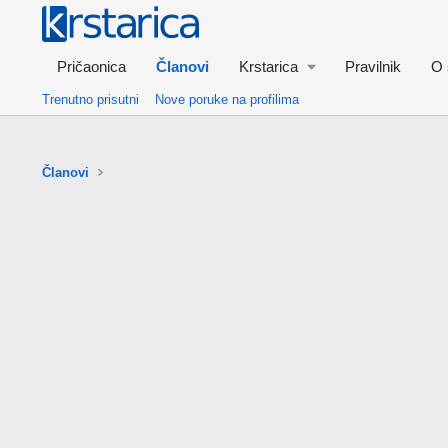
Pričaonica
Članovi
Krstarica
Pravilnik
O 
Trenutno prisutni
Nove poruke na profilima
Članovi