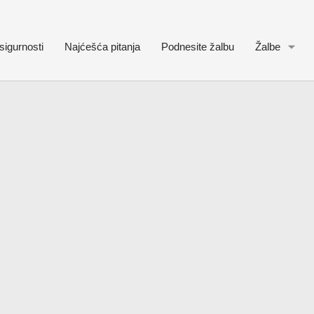
sigurnosti
Najćešća pitanja
Podnesite žalbu
Žalbe