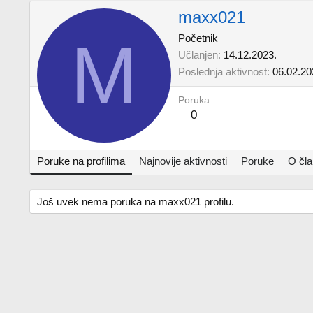
maxx021
M
Početnik
Učlanjen
14.12.2023.
Poslednja aktivnost
06.02.20
Poruka
0
Poruke na profilima
Najnovije aktivnosti
Poruke
O čl
Još uvek nema poruka na maxx021 profilu.