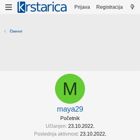
Prijava
Registracija
Članovi
M
maya29
Početnik
Učlanjen
23.10.2022.
Poslednja aktivnost
23.10.2022.