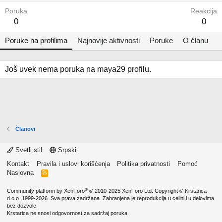
Poruka
Reakcija
0
0
Poruke na profilima
Najnovije aktivnosti
Poruke
O članu
Još uvek nema poruka na maya29 profilu.
Članovi
Svetli stil
Srpski
Kontakt
Pravila i uslovi korišćenja
Politika privatnosti
Pomoć
Naslovna
R
S
S
®
Community platform by XenForo
© 2010-2025 XenForo Ltd.
Copyright ©
Krstarica
d.o.o.
1999-2026. Sva prava zadržana. Zabranjena je reprodukcija u celini i u delovima
bez dozvole.
Krstarica ne snosi odgovornost za sadržaj poruka.