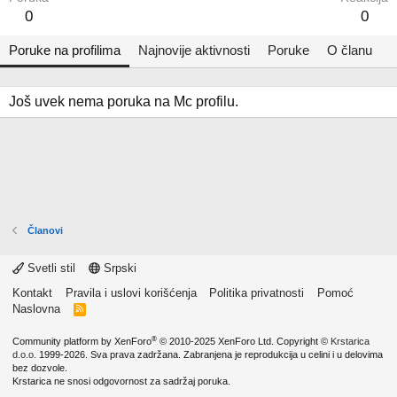
0
0
Poruke na profilima
Najnovije aktivnosti
Poruke
O članu
Još uvek nema poruka na Mc profilu.
Članovi
Svetli stil
Srpski
Kontakt
Pravila i uslovi korišćenja
Politika privatnosti
Pomoć
Naslovna
R
S
S
®
Community platform by XenForo
© 2010-2025 XenForo Ltd.
Copyright ©
Krstarica
d.o.o.
1999-2026. Sva prava zadržana. Zabranjena je reprodukcija u celini i u delovima
bez dozvole.
Krstarica ne snosi odgovornost za sadržaj poruka.