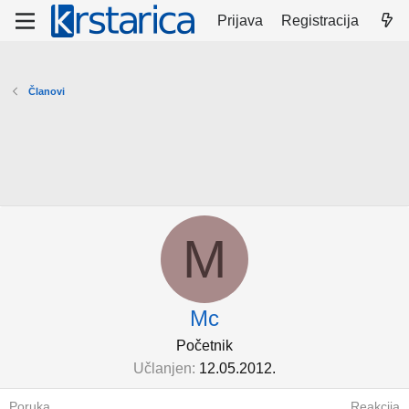
Prijava
Registracija
Članovi
M
Mc
Početnik
Učlanjen
12.05.2012.
Poruka
Reakcija