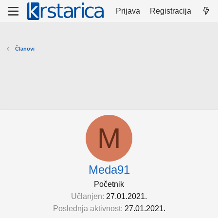
Prijava
Registracija
Članovi
M
Meda91
Početnik
Učlanjen
27.01.2021.
Poslednja aktivnost
27.01.2021.