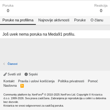
Poruka
Reakcija
0
0
Poruke na profilima
Najnovije aktivnosti
Poruke
O članu
Još uvek nema poruka na Meda91 profilu.
Članovi
Svetli stil
Srpski
Kontakt
Pravila i uslovi korišćenja
Politika privatnosti
Pomoć
Naslovna
R
S
S
®
Community platform by XenForo
© 2010-2025 XenForo Ltd.
Copyright ©
Krstarica
d.o.o.
1999-2026. Sva prava zadržana. Zabranjena je reprodukcija u celini i u delovima
bez dozvole.
Krstarica ne snosi odgovornost za sadržaj poruka.