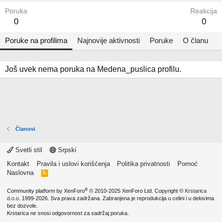
Poruka
Reakcija
0
0
Poruke na profilima
Najnovije aktivnosti
Poruke
O članu
Još uvek nema poruka na Medena_puslica profilu.
Članovi
Svetli stil
Srpski
Kontakt
Pravila i uslovi korišćenja
Politika privatnosti
Pomoć
Naslovna
R
S
S
®
Community platform by XenForo
© 2010-2025 XenForo Ltd.
Copyright ©
Krstarica
d.o.o.
1999-2026. Sva prava zadržana. Zabranjena je reprodukcija u celini i u delovima
bez dozvole.
Krstarica ne snosi odgovornost za sadržaj poruka.