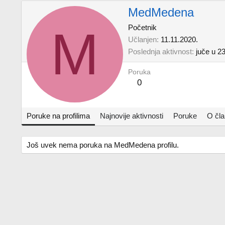
MedMedena
M
Početnik
Učlanjen
11.11.2020.
Poslednja aktivnost
juče u 2
Poruka
0
Poruke na profilima
Najnovije aktivnosti
Poruke
O čl
Još uvek nema poruka na MedMedena profilu.