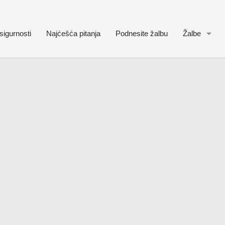
sigurnosti
Najćešća pitanja
Podnesite žalbu
Žalbe