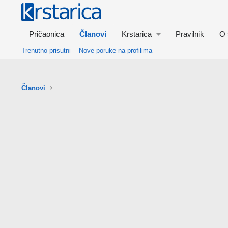
Pričaonica
Članovi
Krstarica
Pravilnik
O 
Trenutno prisutni
Nove poruke na profilima
Članovi