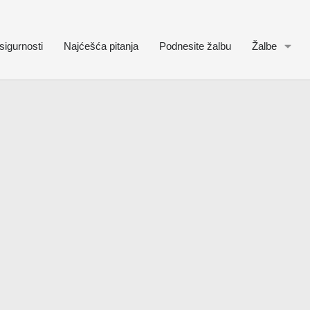
sigurnosti
Najćešća pitanja
Podnesite žalbu
Žalbe