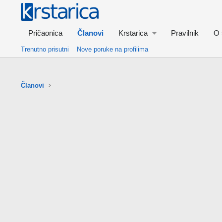
Pričaonica
Članovi
Krstarica
Pravilnik
O 
Trenutno prisutni
Nove poruke na profilima
Članovi