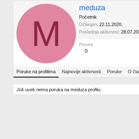
meduza
M
Početnik
Učlanjen
22.11.2020.
Poslednja aktivnost
28.07.20
Poruka
0
Poruke na profilima
Najnovije aktivnosti
Poruke
O čl
Još uvek nema poruka na meduza profilu.