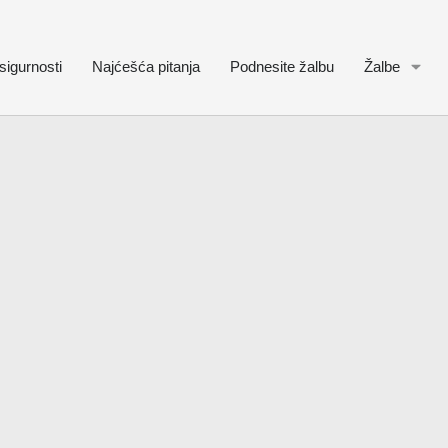
sigurnosti
Najćešća pitanja
Podnesite žalbu
Žalbe