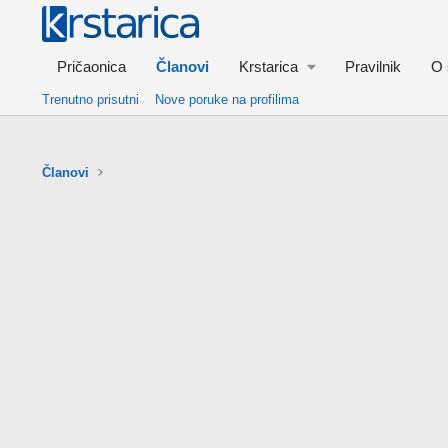
Pričaonica
Članovi
Krstarica
Pravilnik
O 
Trenutno prisutni
Nove poruke na profilima
Članovi