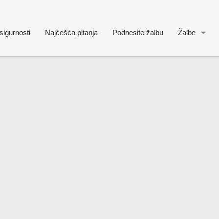
sigurnosti
Najćešća pitanja
Podnesite žalbu
Žalbe