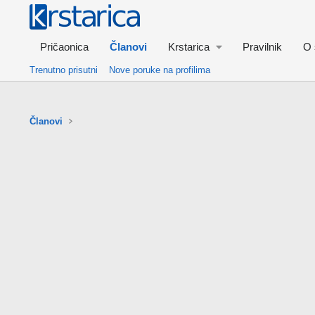
Pričaonica
Članovi
Krstarica
Pravilnik
O 
Trenutno prisutni
Nove poruke na profilima
Članovi