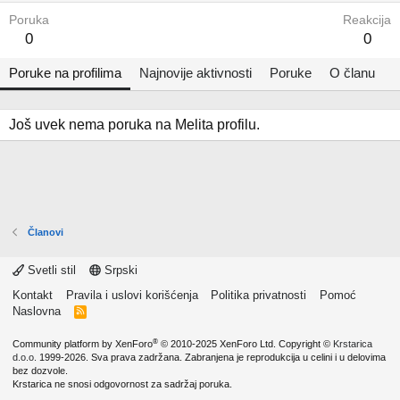
Poruka
Reakcija
0
0
Poruke na profilima
Najnovije aktivnosti
Poruke
O članu
Još uvek nema poruka na Melita profilu.
Članovi
Svetli stil
Srpski
Kontakt
Pravila i uslovi korišćenja
Politika privatnosti
Pomoć
Naslovna
R
S
S
®
Community platform by XenForo
© 2010-2025 XenForo Ltd.
Copyright ©
Krstarica
d.o.o.
1999-2026. Sva prava zadržana. Zabranjena je reprodukcija u celini i u delovima
bez dozvole.
Krstarica ne snosi odgovornost za sadržaj poruka.