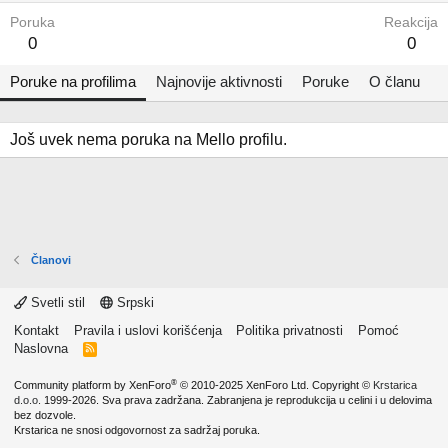
Poruka
Reakcija
0
0
Poruke na profilima
Najnovije aktivnosti
Poruke
O članu
Još uvek nema poruka na Mello profilu.
Članovi
Svetli stil
Srpski
Kontakt
Pravila i uslovi korišćenja
Politika privatnosti
Pomoć
Naslovna
R
S
S
®
Community platform by XenForo
© 2010-2025 XenForo Ltd.
Copyright ©
Krstarica
d.o.o.
1999-2026. Sva prava zadržana. Zabranjena je reprodukcija u celini i u delovima
bez dozvole.
Krstarica ne snosi odgovornost za sadržaj poruka.