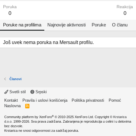
Poruka
Reakcija
0
0
Poruke na profilima
Najnovije aktivnosti
Poruke
O članu
Još uvek nema poruka na Mersault profilu.
Članovi
Svetli stil
Srpski
Kontakt
Pravila i uslovi korišćenja
Politika privatnosti
Pomoć
Naslovna
R
S
S
®
Community platform by XenForo
© 2010-2025 XenForo Ltd.
Copyright ©
Krstarica
d.o.o.
1999-2026. Sva prava zadržana. Zabranjena je reprodukcija u celini i u delovima
bez dozvole.
Krstarica ne snosi odgovornost za sadržaj poruka.