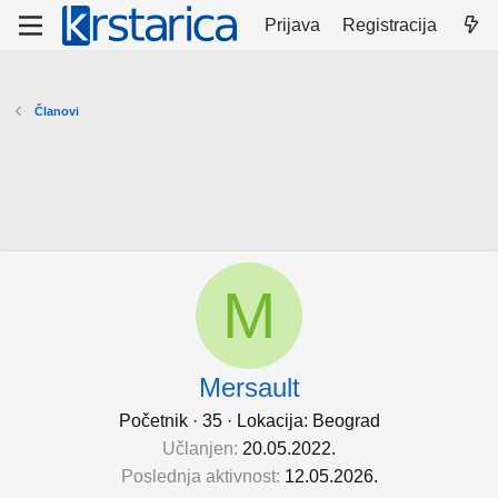
Prijava
Registracija
Članovi
M
Mersault
Početnik
·
35
·
Lokacija:
Beograd
Učlanjen
20.05.2022.
Poslednja aktivnost
12.05.2026.