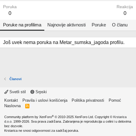
Poruka
Reakcija
0
0
Poruke na profilima
Najnovije aktivnosti
Poruke
O članu
Još uvek nema poruka na Metar_sumska_jagoda profilu.
Članovi
Svetli stil
Srpski
Kontakt
Pravila i uslovi korišćenja
Politika privatnosti
Pomoć
Naslovna
R
S
S
®
Community platform by XenForo
© 2010-2025 XenForo Ltd.
Copyright ©
Krstarica
d.o.o.
1999-2026. Sva prava zadržana. Zabranjena je reprodukcija u celini i u delovima
bez dozvole.
Krstarica ne snosi odgovornost za sadržaj poruka.