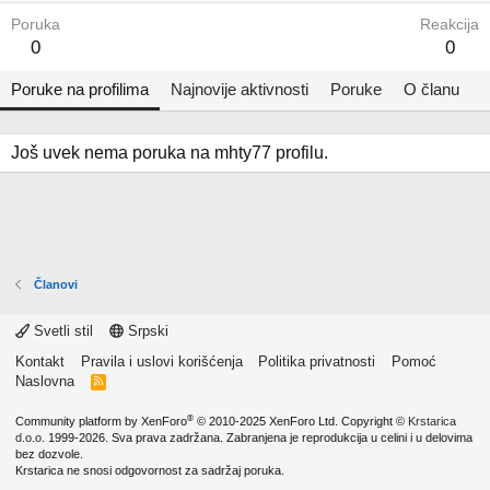
Poruka
Reakcija
0
0
Poruke na profilima
Najnovije aktivnosti
Poruke
O članu
Još uvek nema poruka na mhty77 profilu.
Članovi
Svetli stil
Srpski
Kontakt
Pravila i uslovi korišćenja
Politika privatnosti
Pomoć
Naslovna
R
S
S
®
Community platform by XenForo
© 2010-2025 XenForo Ltd.
Copyright ©
Krstarica
d.o.o.
1999-2026. Sva prava zadržana. Zabranjena je reprodukcija u celini i u delovima
bez dozvole.
Krstarica ne snosi odgovornost za sadržaj poruka.