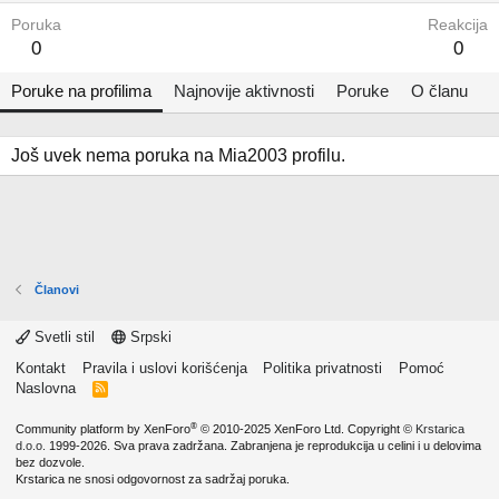
Poruka
Reakcija
0
0
Poruke na profilima
Najnovije aktivnosti
Poruke
O članu
Još uvek nema poruka na Mia2003 profilu.
Članovi
Svetli stil
Srpski
Kontakt
Pravila i uslovi korišćenja
Politika privatnosti
Pomoć
Naslovna
R
S
S
®
Community platform by XenForo
© 2010-2025 XenForo Ltd.
Copyright ©
Krstarica
d.o.o.
1999-2026. Sva prava zadržana. Zabranjena je reprodukcija u celini i u delovima
bez dozvole.
Krstarica ne snosi odgovornost za sadržaj poruka.