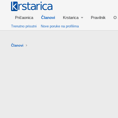
Pričaonica
Članovi
Krstarica
Pravilnik
O 
Trenutno prisutni
Nove poruke na profilima
Članovi