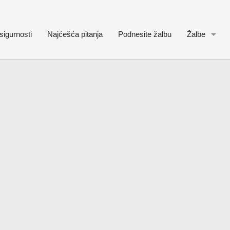
sigurnosti
Najćešća pitanja
Podnesite žalbu
Žalbe