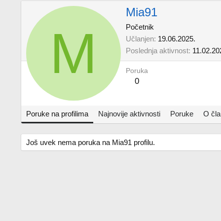
Mia91
M
Početnik
Učlanjen
19.06.2025.
Poslednja aktivnost
11.02.20
Poruka
0
Poruke na profilima
Najnovije aktivnosti
Poruke
O čl
Još uvek nema poruka na Mia91 profilu.