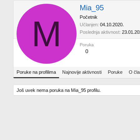
Mia_95
M
Početnik
Učlanjen
04.10.2020.
Poslednja aktivnost
23.01.20
Poruka
0
Poruke na profilima
Najnovije aktivnosti
Poruke
O čl
Još uvek nema poruka na Mia_95 profilu.