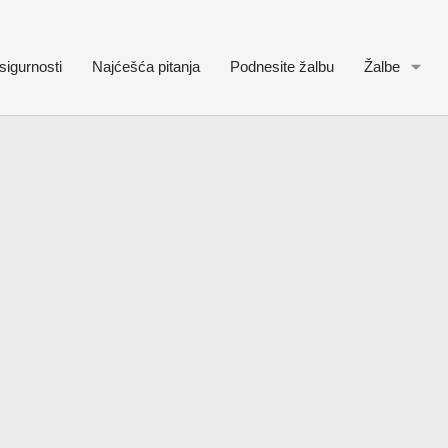
sigurnosti
Najćešća pitanja
Podnesite žalbu
Žalbe