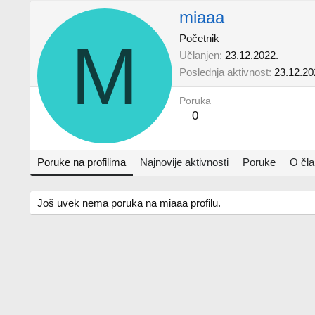
miaaa
M
Početnik
Učlanjen
23.12.2022.
Poslednja aktivnost
23.12.20
Poruka
0
Poruke na profilima
Najnovije aktivnosti
Poruke
O čl
Još uvek nema poruka na miaaa profilu.