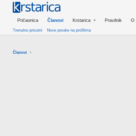
Pričaonica
Članovi
Krstarica
Pravilnik
O 
Trenutno prisutni
Nove poruke na profilima
Članovi