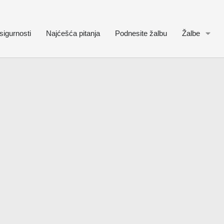
sigurnosti
Najćešća pitanja
Podnesite žalbu
Žalbe