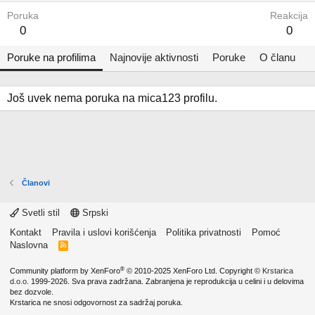
Poruka
Reakcija
0
0
Poruke na profilima
Najnovije aktivnosti
Poruke
O članu
Još uvek nema poruka na mica123 profilu.
Članovi
Svetli stil
Srpski
Kontakt
Pravila i uslovi korišćenja
Politika privatnosti
Pomoć
Naslovna
R
S
S
®
Community platform by XenForo
© 2010-2025 XenForo Ltd.
Copyright ©
Krstarica
d.o.o.
1999-2026. Sva prava zadržana. Zabranjena je reprodukcija u celini i u delovima
bez dozvole.
Krstarica ne snosi odgovornost za sadržaj poruka.