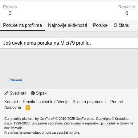
Poruka
Reakcija
0
0
Poruke na profilima
Najnovije aktivnosti
Poruke
O članu
Još uvek nema poruka na Mici79 profilu.
Članovi
Svetli stil
Srpski
Kontakt
Pravila i uslovi korišćenja
Politika privatnosti
Pomoć
Naslovna
R
S
S
®
Community platform by XenForo
© 2010-2025 XenForo Ltd.
Copyright ©
Krstarica
d.o.o.
1999-2026. Sva prava zadržana. Zabranjena je reprodukcija u celini i u delovima
bez dozvole.
Krstarica ne snosi odgovornost za sadržaj poruka.